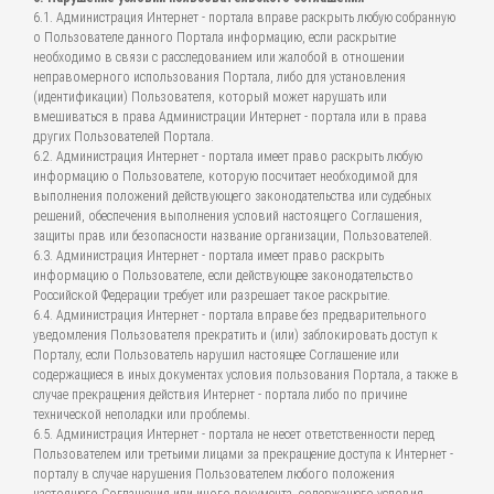
6.1. Администрация Интернет - портала вправе раскрыть любую собранную
о Пользователе данного Портала информацию, если раскрытие
необходимо в связи с расследованием или жалобой в отношении
неправомерного использования Портала, либо для установления
(идентификации) Пользователя, который может нарушать или
вмешиваться в права Администрации Интернет - портала или в права
других Пользователей Портала.
6.2. Администрация Интернет - портала имеет право раскрыть любую
информацию о Пользователе, которую посчитает необходимой для
выполнения положений действующего законодательства или судебных
решений, обеспечения выполнения условий настоящего Соглашения,
защиты прав или безопасности название организации, Пользователей.
6.3. Администрация Интернет - портала имеет право раскрыть
информацию о Пользователе, если действующее законодательство
Российской Федерации требует или разрешает такое раскрытие.
6.4. Администрация Интернет - портала вправе без предварительного
уведомления Пользователя прекратить и (или) заблокировать доступ к
Порталу, если Пользователь нарушил настоящее Соглашение или
содержащиеся в иных документах условия пользования Портала, а также в
случае прекращения действия Интернет - портала либо по причине
технической неполадки или проблемы.
6.5. Администрация Интернет - портала не несет ответственности перед
Пользователем или третьими лицами за прекращение доступа к Интернет -
порталу в случае нарушения Пользователем любого положения