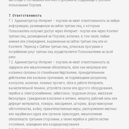
настоящего Соглашения или иного документа, содержащего условия
пользования Портала.
7. Ответственность
7.1. Администратор Интернет – портала не несет ответственность за любую
информацию, размещенную на сайтах третьих лиц, к которым
Пользователь получает доступ через Интернет - портал или через Контент
третьих лиц, размещенный на Портале, включая, в том числе, любые
мнения или утверждения, выраженные на сайтах третьих лиц или их
Контенте. Переход к Сайтам третьих лиц, установка программ и
потребление услуг третьих лиц осуществляется Пользователем на свой
риск.
7.2. Администратор Интернет – портала не несет ответственность за
задержки или невыполнение обязательств, если они напрямую или
косвенно связаны со стихийными бедствиями, принудительными
действиями или вызваны причинами, не подлежащими разумному
контролю, включая, помимо прочего, сбои в работе Интернета,
вычислительной техники, устройств связи или другого оборудования,
перебои в электроснабжении, забастовки, трудовые споры, массовые
беспорядки, гражданские восстания и мятежи, нехватку рабочей силы или
дефицит материалов, пожары, наводнения, штормы, форс-мажорные
обстоятельства, войну, правительственные меры, распоряжения местных
или зарубежных судов или органов правосудия, невыполнение
обязательств третьими сторонами, а также перебои в работе систем
отопления, освещения или кондиционирования.