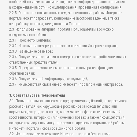
сообщений по иным каналам связи, с целью информирования о новостях
в сфере недвижимости, консультирования, проведения анкетирования.
2.2.5. Осознают и соглашаются с тем, что технология работы Интернет -
портала может потребовать копирование (воспроизведение), а также
переработку контента, введенного на Портал.
2.3. Использование Интернет - портала Пользователем возможно
следующими способами:
2.3.1. Просмотр Контента;
2.3.2. Использование средств поиска и навигации Интернет - портала;
2.3.3. Размещение отзывов;
2.3.4. Получение информации о номерах телефонов застройщиков или их
ответственных представителей;
2.3.5. Передача пользователем контактного номера телефона для
обратной связи;
2.3.6. Получение иной информации, консультаций;
2.3.7. Иные действия связанные с Интернет - порталом Администратора.
3. Обязательства Пользователя
3.1. Пользователь соглашается не предпринимать действий, которые могут
рассматриваться как нарушающие российское законодательство или
нормы международного права, в том числе в сфере интеллектуальной
собственности, авторских и/или смежных правах, а также любых действий,
которые приводят или могут привести к нарушению нормальной работы
Интернет - портала и сервисов данного Портала.
3.2. Использование материалов Интернет - портала без согласия