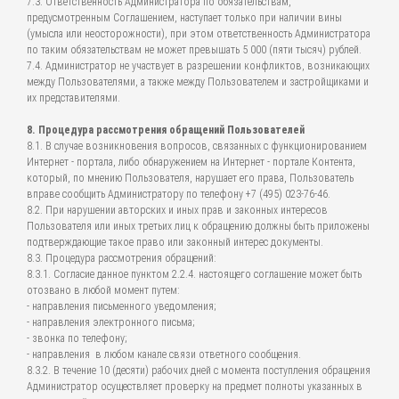
7.3. Ответственность Администратора по обязательствам,
предусмотренным Соглашением, наступает только при наличии вины
(умысла или неосторожности), при этом ответственность Администратора
по таким обязательствам не может превышать 5 000 (пяти тысяч) рублей.
7.4. Администратор не участвует в разрешении конфликтов, возникающих
между Пользователями, а также между Пользователем и застройщиками и
их представителями.
8. Процедура рассмотрения обращений Пользователей
8.1. В случае возникновения вопросов, связанных с функционированием
Интернет - портала, либо обнаружением на Интернет - портале Контента,
который, по мнению Пользователя, нарушает его права, Пользователь
вправе сообщить Администратору по телефону +7 (495) 023-76-46.
8.2. При нарушении авторских и иных прав и законных интересов
Пользователя или иных третьих лиц к обращению должны быть приложены
подтверждающие такое право или законный интерес документы.
8.3. Процедура рассмотрения обращений:
8.3.1. Согласие данное пунктом 2.2.4. настоящего соглашение может быть
отозвано в любой момент путем:
- направления письменного уведомления;
- направления электронного письма;
- звонка по телефону;
- направления в любом канале связи ответного сообщения.
8.3.2. В течение 10 (десяти) рабочих дней с момента поступления обращения
Администратор осуществляет проверку на предмет полноты указанных в