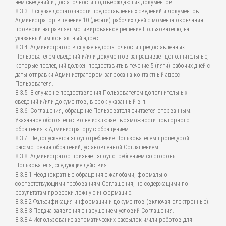
нем сведений и достаточности подтверждающих документов.
8.3.3. В случае достаточности предоставленных сведений и документов,
Администратор в течение 10 (десяти) рабочих дней с момента окончания
проверки направляет мотивированное решение Пользователю, на
указанный им контактный адрес.
8.3.4. Администратор в случае недостаточности предоставленных
Пользователем сведений и/или документов запрашивает дополнительные,
которые последний должен предоставить в течение 5 (пяти) рабочих дней с
даты отправки Администратором запроса на контактный адрес
Пользователя.
8.3.5. В случае не предоставления Пользователем дополнительных
сведений и/или документов, в срок указанный в п.
8.3.6. Соглашения, обращение Пользователя считается отозванным.
Указанное обстоятельство не исключает возможности повторного
обращения к Администратору с обращением.
8.3.7. Не допускается злоупотребление Пользователем процедурой
рассмотрения обращений, установленной Соглашением.
8.3.8. Администратор признает злоупотреблением со стороны
Пользователя, следующие действия:
8.3.8.1 Неоднократные обращения с жалобами, формально
соответствующими требованиям Соглашения, но содержащими по
результатам проверки ложную информацию.
8.3.8.2 Фальсификация информации и документов (включая электронные).
8.3.8.3 Подача заявления с нарушением условий Соглашения.
8.3.8.4 Использование автоматических рассылок и/или роботов для