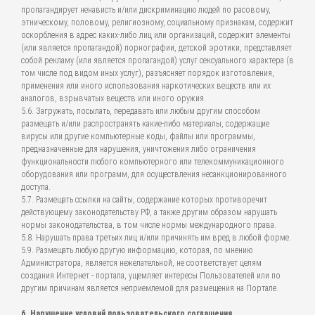
пропагандирует ненависть и/или дискриминацию людей по расовому,
этническому, половому, религиозному, социальному признакам, содержит
оскорбления в адрес каких-либо лиц или организаций, содержит элементы
(или является пропагандой) порнографии, детской эротики, представляет
собой рекламу (или является пропагандой) услуг сексуального характера (в
том числе под видом иных услуг), разъясняет порядок изготовления,
применения или иного использования наркотических веществ или их
аналогов, взрывчатых веществ или иного оружия.
5.6. Загружать, посылать, передавать или любым другим способом
размещать и/или распространять какие-либо материалы, содержащие
вирусы или другие компьютерные коды, файлы или программы,
предназначенные для нарушения, уничтожения либо ограничения
функциональности любого компьютерного или телекоммуникационного
оборудования или программ, для осуществления несанкционированного
доступа.
5.7. Размещать ссылки на сайты, содержание которых противоречит
действующему законодательству РФ, а также другим образом нарушать
нормы законодательства, в том числе нормы международного права.
5.8. Нарушать права третьих лиц и/или причинять им вред в любой форме.
5.9. Размещать любую другую информацию, которая, по мнению
Администратора, является нежелательной, не соответствует целям
создания Интернет - портала, ущемляет интересы Пользователей или по
другим причинам является неприемлемой для размещения на Портале.
6. Нарушение условий пользовательского соглашения