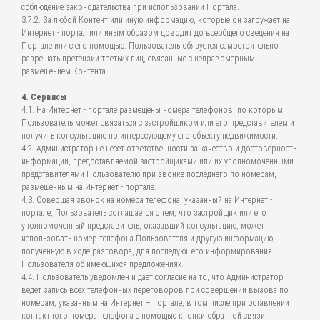
соблюдение законодательства при использовании Портала.
3.7.2. За любой Контент или иную информацию, которые он загружает на
Интернет - портал или иным образом доводит до всеобщего сведения на
Портале или с его помощью. Пользователь обязуется самостоятельно
разрешать претензии третьих лиц, связанные с неправомерным
размещением Контента.
4. Сервисы
4.1. На Интернет - портале размещены номера телефонов, по которым
Пользователь может связаться с застройщиком или его представителем и
получить консультацию по интересующему его объекту недвижимости.
4.2. Администратор не несет ответственности за качество и достоверность
информации, предоставляемой застройщиками или их уполномоченными
представителями Пользователю при звонке последнего по номерам,
размещенным на Интернет - портале.
4.3. Совершая звонок на номера телефона, указанный на Интернет -
портале, Пользователь соглашается с тем, что застройщик или его
уполномоченный представитель, оказавший консультацию, может
использовать номер телефона Пользователя и другую информацию,
полученную в ходе разговора, для последующего информирования
Пользователя об имеющихся предложениях.
4.4. Пользователь уведомлен и дает согласие на то, что Администратор
ведет запись всех телефонных переговоров при совершении вызова по
номерам, указанным на Интернет – портале, в том числе при оставлении
контактного номера телефона с помощью кнопки обратной связи.