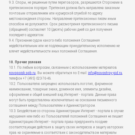
9.3. Споры, не решенные путем переговоров, разрешаются Сторонами в
претензионном порядке. Претензия должна быть направлена заказным
почтовым отправлением или курьерской службой по адресу
местонахождения стороны. Направление претензионных писем иным
способом не допускается. Срок рассмотрения претензионного письма
(обращений) составляет 10 (десять) рабочих дней со дня получения
последнего адресатом.
9.4. Признание судом какого-либо положения Соглашения
недействительным или не подлежащим принудительному исполнению не
влечет недействительности иных положений Соглашения.
10. Прочие условия
10.1. По любым вопросам, связанным с использованием материалов
novopoisk.spb.ru
, Вы можете обратиться по E-mail:
info@novostroy-gid.ru
,
телефон +7 (495) 023-76-46.
10.2. Пользователю запрещено использовать логотип, фирменное
наименование, товарные знаки, доменное имя, элементы дизайна,
оформление и общий внешний вид Интернет - портала. Данные права
могут быть предоставлены исключительно на основании письменного
соглашения между Пользователем и Администратором.
10.3. Бездействие со стороны Администрации Интернет - портала в случае
нарушения кем-либо из Пользователей положений Соглашения не лишает
Администрацию Интернет - портала права предпринять позднее
соответствующие действия в защиту своих интересов и защиту авторских
прав на охраняемые в соответствии с законодательством материалы