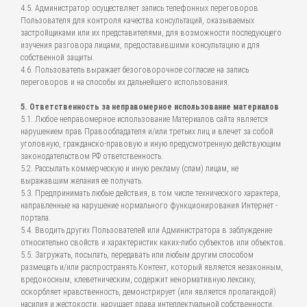
4.5. Администратор осуществляет запись телефонных переговоров
Пользователя для контроля качества консультаций, оказываемых
застройщиками или их представителями, для возможности последующего
изучения разговора лицами, предоставившими консультацию и для
собственной защиты.
4.6. Пользователь выражает безоговорочное согласие на запись
переговоров и на способы их дальнейшего использования.
5. Ответственность за неправомерное использование материалов
5.1. Любое неправомерное использование Материалов сайта является
нарушением прав Правообладателя и/или третьих лиц и влечет за собой
уголовную, гражданско-правовую и иную предусмотренную действующим
законодательством РФ ответственность.
5.2. Рассылать коммерческую и иную рекламу (спам) лицам, не
выражавшим желания ее получать.
5.3. Предпринимать любые действия, в том числе технического характера,
направленные на нарушение нормального функционирования Интернет -
портала.
5.4. Вводить других Пользователей или Администратора в заблуждение
относительно свойств и характеристик каких-либо субъектов или объектов.
5.5. Загружать, посылать, передавать или любым другим способом
размещать и/или распространять Контент, который является незаконным,
вредоносным, клеветническим, содержит ненормативную лексику,
оскорбляет нравственность, демонстрирует (или является пропагандой)
насилия и жестокости, нарушает права интеллектуальной собственности,