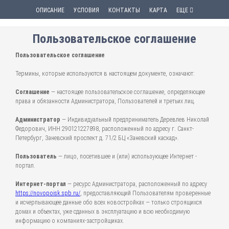
ОПИСАНИЕ
УСЛОВИЯ
КОНТАКТЫ
КАРТА
ЕЩЕ
Пользовательское соглашение
Пользовательское соглашение
Термины, которые используются в настоящем документе, означают:
Соглашение
— настоящее пользовательское соглашение, определяющее
права и обязанности Администратора, Пользователей и третьих лиц.
Администратор
— Индивидуальный предприниматель Деревлев Николай
Федорович, ИНН 290121227898, расположенный по адресу г. Санкт-
Петербург, Заневский проспект д. 71/2 БЦ «Заневский каскад».
Пользователь
— лицо, посетившее и (или) использующее Интернет -
портал.
Интернет-портал
— ресурс Администратора, расположенный по адресу
https://novopoisk.spb.ru/
, предоставляющий Пользователям проверенные
и исчерпывающее данные обо всех новостройках — только строящихся
домах и объектах, уже сданных в эксплуатацию и всю необходимую
информацию о компаниях-застройщиках.